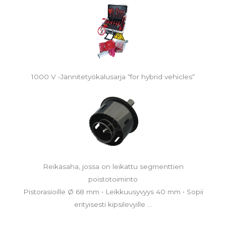
1000 V -Jännitetyökalusarja “for hybrid vehicles“
Reikäsaha, jossa on leikattu segmenttien
poistotoiminto
Pistorasioille Ø 68 mm • Leikkuusyvyys 40 mm • Sopii
erityisesti kipsilevyille ...