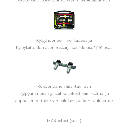
Kylpyhuoneen montaasisarja
Kylpylaitteiden asennussarja set "deluxe" | 16 osaa
Kokoonpanon liitäntämittari
Kylpyammeisiin ja suihkusekoittimiin, kulma- ja
uppoasennettaviin venttiileihin, putken tuulettimiin
MC4-pihdit (solar)