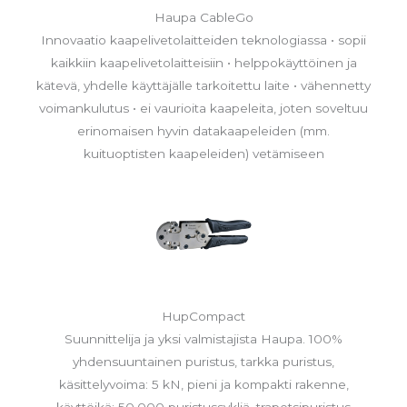
Haupa CableGo
Innovaatio kaapelivetolaitteiden teknologiassa • sopii
kaikkiin kaapelivetolaitteisiin • helppokäyttöinen ja
kätevä, yhdelle käyttäjälle tarkoitettu laite • vähennetty
voimankulutus • ei vaurioita kaapeleita, joten soveltuu
erinomaisen hyvin datakaapeleiden (mm.
kuituoptisten kaapeleiden) vetämiseen
HupCompact
Suunnittelija ja yksi valmistajista Haupa. 100%
yhdensuuntainen puristus, tarkka puristus,
käsittelyvoima: 5 kN, pieni ja kompakti rakenne,
käyttöikä: 50,000 puristussykliä, trapetsipuristus