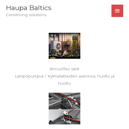
Siirry
PÄÄ
Haupa Baltics
sisältöön
Convincing solutions
BricoolTec setit
Lämpöpumput / Kylmälaitteiden asennus, huolto ja
huolto