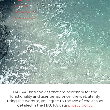
Messut
Yhteystiedot
Mistä ostaa?
Ottaa yhteyttä
UAB Haupa Baltics
Kalvariju 300 – 313, Vilnius 08318
+37069963363 (LT)
+358465231335 (FI)
andrius.krisiunas@haupa.com
HAUPA uses cookies that are necessary for the
functionality and user behavior on the website. By
using this website, you agree to the use of cookies, as
detailed in the HAUPA data
privacy policy
.