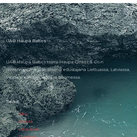
Meistä
UAB Haupa Baltics
UAB Haupa Baltics toimii Haupa GmbH & Co:n
jälleenmyyjänä ja virallisena edustajana Liettuassa, Latviassa,
Virossa, Valkovenäjällä ja Suomessa.
Tiedot
Alku
Meistä
Lataukset
Tuotteet